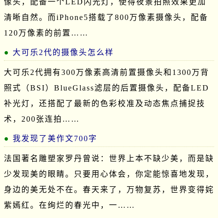
像头，配备一个LED闪光灯，使得夜景拍照效果更加
清晰自然。而iPhone5搭载了800万像素摄像头，配备
120万像素的前置……
大可乐2代的摄像头怎么样
大可乐2代拥有300万像素高清前置摄像头和1300万背
照式（BSI）BlueGlass滤层的后置摄像头，配备LED
补光灯，还搭配了最新的色彩校准及动态焦点捕捉技
术，200张连拍……
我发现了美作文700字
法国著名雕塑家罗丹曾说：世界上本不缺少美，而是缺
少发现美的眼睛。只要用心体会，你定能惊喜地发现，
身边的美无处不在。春天来了，万物复苏，世界变得姹
紫嫣红。在绚烂的春光中，一……