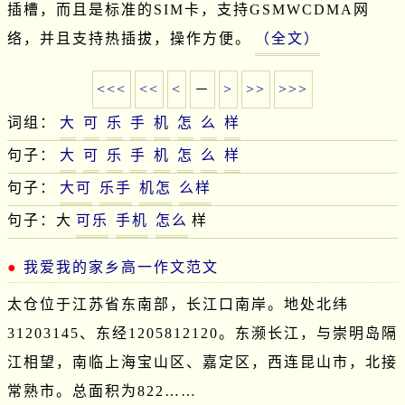
插槽，而且是标准的SIM卡，支持GSMWCDMA网
络，并且支持热插拔，操作方便。
（全文）
<<<
<<
<
－
>
>>
>>>
词组：
大
可
乐
手
机
怎
么
样
句子：
大
可
乐
手
机
怎
么
样
句子：
大可
乐手
机怎
么样
句子：大
可乐
手机
怎么
样
我爱我的家乡高一作文范文
太仓位于江苏省东南部，长江口南岸。地处北纬
31203145、东经1205812120。东濒长江，与崇明岛隔
江相望，南临上海宝山区、嘉定区，西连昆山市，北接
常熟市。总面积为822……