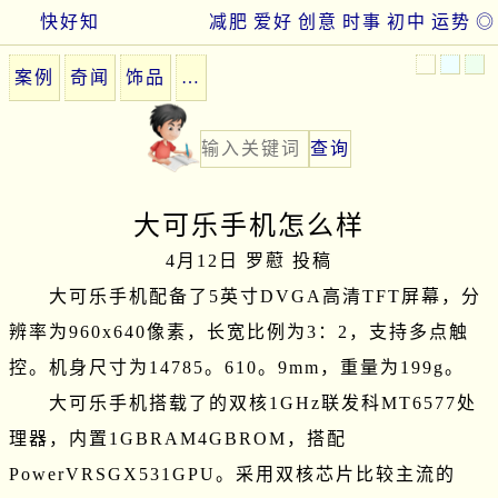
快好知
减肥
爱好
创意
时事
初中
运势
◎
案例
奇闻
饰品
…
大可乐手机怎么样
4月12日 罗藯 投稿
　　大可乐手机配备了5英寸DVGA高清TFT屏幕，分
辨率为960x640像素，长宽比例为3：2，支持多点触
控。机身尺寸为14785。610。9mm，重量为199g。

　　大可乐手机搭载了的双核1GHz联发科MT6577处
理器，内置1GBRAM4GBROM，搭配
PowerVRSGX531GPU。采用双核芯片比较主流的