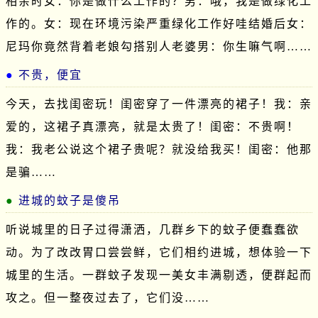
相亲时女：你是做什么工作的？男：哦，我是做绿化工
作的。女：现在环境污染严重绿化工作好哇结婚后女：
尼玛你竟然背着老娘勾搭别人老婆男：你生嘛气啊……
不贵，便宜
今天，去找闺密玩！闺密穿了一件漂亮的裙子！我：亲
爱的，这裙子真漂亮，就是太贵了！闺密：不贵啊！
我：我老公说这个裙子贵呢？就没给我买！闺密：他那
是骗……
进城的蚊子是傻吊
听说城里的日子过得潇洒，几群乡下的蚊子便蠢蠢欲
动。为了改改胃口尝尝鲜，它们相约进城，想体验一下
城里的生活。一群蚊子发现一美女丰满剔透，便群起而
攻之。但一整夜过去了，它们没……