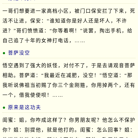
一哥们想要进一家高档小区，被门口保安拦了下来，死
活不让进，保安：“谁知道你是好人还是坏人，不许
进？”哥们愤愤道：“你等着啊！”说罢，掏出手机，给
自己追了十年的女神打电话，……
菩萨没空
悟空遇到了强大的妖怪，对付不了，于是去请观音菩萨
相助。菩萨道：“我最近在减肥，没空！”悟空道：“那
我听说佛祖当初赐了你三个金刚箍，你用掉两个，还有
一个，借我使使呗！……
原来是这功夫
闺蜜：姐，你咋成这样了？你男朋友呢？他怎么不保护
你？姐：别提他，就是他打的。闺蜜：怎么回事？姐：