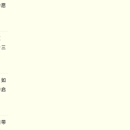
的愿
友
为三
。如
的启
门带