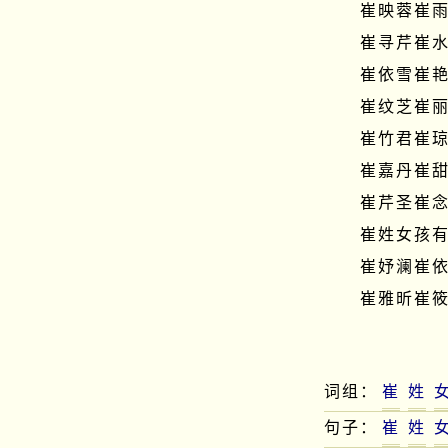
　　崔映蓉崔雨
　　崔寻芹崔水
　　崔依雪崔艳
　　崔纹芝崔丽
　　崔竹君崔琼
　　崔嘉丹崔甜
　　崔芹圣崔念
　　崔姓女孩有
　　崔妤澜崔依
　　崔雅昕崔筱
词组：
崔
姓
句子：
崔
姓