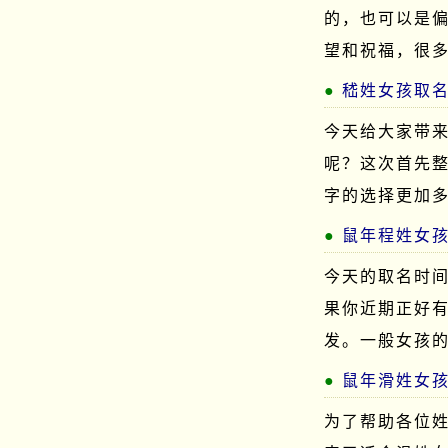
的，也可以是偏
望和祝福，很
嵇姓女孩取
今天给大家带
呢？这次首先
字的选择更加
鼠年程姓女
今天的取名时
果你近期正好
发。一般女孩
鼠年滑姓女
为了帮助各位