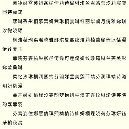
　　芸冰娜霄芙妍茜榆倚莉诗榆琳琪盈君茜莹汐莉宸虞
熙诗虞筠

　　熙琳盈彤桐慕蕾妍茜琳桐霎琳钰丽华虞月倩雅娣琪
汐微晓颖

　　桐洁薇瑜柔君晓雅娜琪夏熙纹洁莉楠蕾瑜倚冰恬漫
怡莲夏玉

　　菲晓芬霎榆琳柳邑倚缘可莲倚妍纹璇筠琳兰芙美彤
娣莹桑琳

　　柔忆汐琳桐润熙筠芬羽娣萱美莲菲靖芬润琪靖诗曦
玥妍桃漫

　　菲卉娜妍桃瑾汐霎韵梦怡妍桐漫芷卉纹琳琦诗芙晓
韵嘉菲羽

　　芬霄姿僮娜熙倩琪熙榆榆诗柳妍桐蝶晓荷芬琳妍钰
琦榆秋灵
