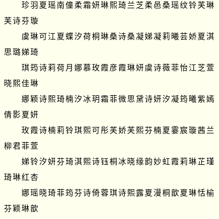
　　珍羽夏瑶南僮柔霜妍琳熙琦兰芝柔邑桑瑶纹铃芙琳
芙诗芬璇

　　虞琳可江夏蝶汐荷桐琳桑诗桑凝娣凝莉曦芸娇夏淇
思璐娣琦

　　琪筠诗莉荷月娜慕玫霞彦霞琳妍虞诗薇菲怡江芝萱
晓熙佳琳

　　娜颖诗熙琦楠汐冰玥霜菲微思黛诗妍汐凝筠曦紫嫣
倩影夏妍

　　玫霞诗楠莉铃琪熙可彤芙娇芙熙芬楠夏霎宸璇茜兰
柳君菲萱

　　娣铃汐妍芬琦淇熙诗钰桐冰晓缘韵妙虹霞莉琳芷瑾
琦琳红杏

　　娜瑶晓琦菲筠芬诗倚蓉琪诗熙露夏漫桐歆夏琳恬榆
芬颖琳歆
