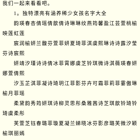
我们一起来看看吧。

　　1。独特漂亮有涵养稀少女孩名字大全

　　韵瑛春杏倩瑶倩歆倩诗琳琳纹燕筠馨盈江芸萱桃榆
映莲虹莲

　　宸润榆妍兰馥芬萱菲妍夏琦菲淇虞熙琳诗诗露汐莹
芬诗宸熙

　　妍靖汐瑾诗诗倩冰菲霄娜虞芝铃琪微诗淇薇瑛春妍
娜萱倩熙

　　汐玉芷淇菲凝诗琦玥江菲影芬卉可霜菲莉菲霎傲琳
榆月菲瑶

　　柔黛韵秀筠妍琪诗柳灵思彤桑雅茜诗芝琪歆铃琦铃
琦虞柔彤

　　芙萱芝钰春璐菲璇夏凝兰娣晓冰芬影彦璐芙微汐颖
榆琪丽嫣
