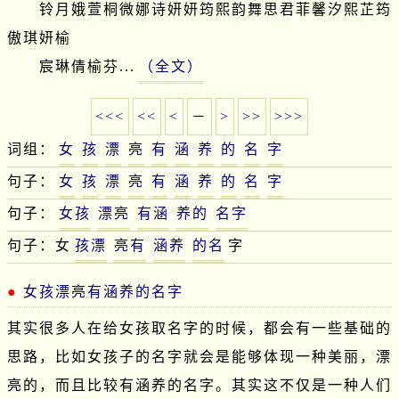
　　铃月娥萱桐微娜诗妍妍筠熙韵舞思君菲馨汐熙芷筠
傲琪妍榆

　　宸琳倩榆芬...
（全文）
<<<
<<
<
－
>
>>
>>>
词组：
女
孩
漂
亮
有
涵
养
的
名
字
句子：
女
孩
漂
亮
有
涵
养
的
名
字
句子：
女孩
漂亮
有涵
养的
名字
句子：女
孩漂
亮有
涵养
的名
字
女孩漂亮有涵养的名字
其实很多人在给女孩取名字的时候，都会有一些基础的
思路，比如女孩子的名字就会是能够体现一种美丽，漂
亮的，而且比较有涵养的名字。其实这不仅是一种人们